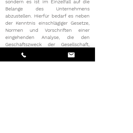
sondern es ist im Einzelfall auf die 
Belange des Unternehmens 
abzustellen. Hierfür bedarf es neben 
der Kenntnis einschlägiger Gesetze, 
Normen und Vorschriften einer 
eingehenden Analyse, die den 
Geschäftszweck der Gesellschaft, 
deren Produkte, die spezifischen 
Kunden- und Lieferantenstruktur, die 
Mitarbeiterorganisation und sonstige 
Besonderheiten des Unternehmens 
berücksichtigt.
Wenn Sie Fragen zur Haftung im 
Zusammenhang mit der 
Geschäftsführung eines 
Unternehmens haben oder derzeit 
prüfen, in Ihrem Unternehmen ein 
CMS einzuführen, melden Sie sich 