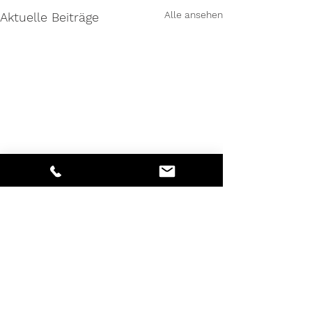
Alle ansehen
Aktuelle Beiträge
Tel.: 02591/507050
Mo-Fr 8.30 Uhr bis 12.30 Uhr
Mo-Do 14.00 Uhr bis 17.30 Uhr